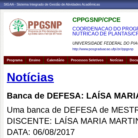
SIGAA - Sistema Integrado de Gestão de Atividades Acadêmicas
CPPGSNP/CPCE
COORDENACAO DO PROGRA
NUTRICAO DE PLANTAS/C
UNIVERSIDADE FEDERAL DO PIA
http://www.posgraduacao.ufpi.br//ppgsnp
Programa
Ensino
Calendário
Processos Seletivos
Notícias
Doc
Notícias
Banca de DEFESA: LAÍSA MAR
Uma banca de DEFESA de MESTRAD
DISCENTE: LAÍSA MARIA MART
DATA: 06/08/2017