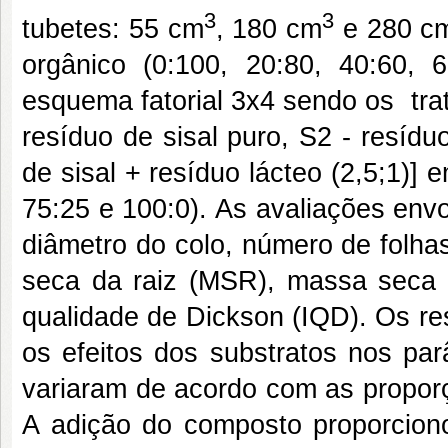
3
3
tubetes: 55 cm
, 180 cm
e 280 c
orgânico (0:100, 20:80, 40:60,
esquema fatorial 3x4 sendo os tra
resíduo de sisal puro, S2 - resíduo
de sisal + resíduo lácteo (2,5;1)] 
75:25 e 100:0). As avaliações env
diâmetro do colo, número de folh
seca da raiz (MSR), massa seca 
qualidade de Dickson (IQD). Os re
os efeitos dos substratos nos pa
variaram de acordo com as proporç
A adição do composto proporciono