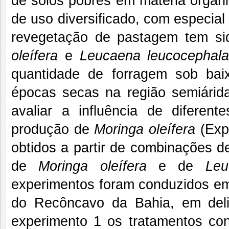
de solos pobres em matéria orgân
de uso diversificado, com especia
revegetação de pastagem tem si
oleífera
e
Leucaena leucocephal
quantidade de forragem sob ba
épocas secas na região semiárida
avaliar a influência de diferen
produção de
Moringa oleífera
(Exp
obtidos a partir de combinações d
de
Moringa oleífera
e de
Leu
experimentos foram conduzidos em
do Recôncavo da Bahia, em deli
experimento 1 os tratamentos co