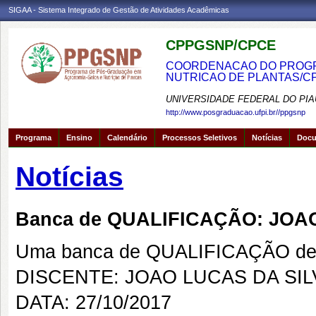
SIGAA - Sistema Integrado de Gestão de Atividades Acadêmicas
CPPGSNP/CPCE
COORDENACAO DO PROGRA
NUTRICAO DE PLANTAS/C
UNIVERSIDADE FEDERAL DO PIA
http://www.posgraduacao.ufpi.br//ppgsnp
Programa
Ensino
Calendário
Processos Seletivos
Notícias
Doc
Notícias
Banca de QUALIFICAÇÃO: JOA
Uma banca de QUALIFICAÇÃO de 
DISCENTE: JOAO LUCAS DA SIL
DATA: 27/10/2017