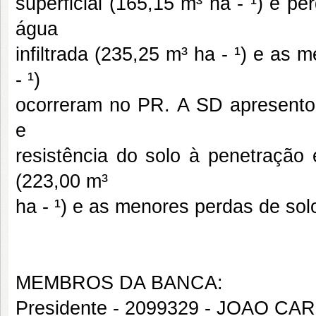
superficial (165,15 m³ ha - ¹) e pe
água
infiltrada (235,25 m³ ha - ¹) e a
- ¹)
ocorreram no PR. A SD apresentou
e
resistência do solo à penetração 
(223,00 m³
ha - ¹) e as menores perdas de solo 
MEMBROS DA BANCA:
Presidente - 2099329 - JOAO 