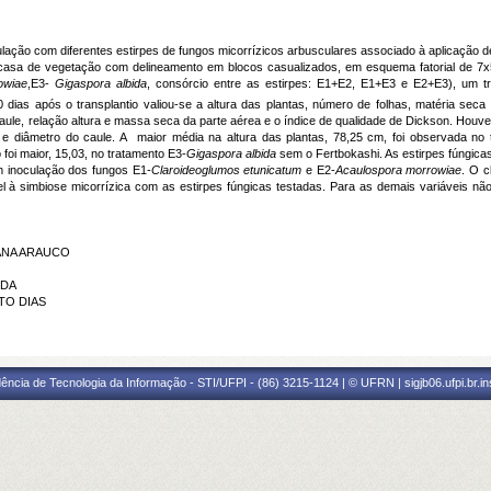
oculação com diferentes estirpes de fungos micorrízicos arbusculares associado à aplicação 
casa de vegetação com delineamento em blocos casualizados, em esquema fatorial de 7x
owiae
,E3-
Gigaspora albida
, consórcio entre as estirpes: E1+E2, E1+E3 e E2+E3), um t
0 dias após o transplantio valiou-se a altura das plantas, número de folhas, matéria sec
 caule, relação altura e massa seca da parte aérea e o índice de qualidade de Dickson. Houv
ra e diâmetro do caule. A maior média na altura das plantas, 78,25 cm, foi observada no
 foi maior, 15,03, no tratamento E3-
Gigaspora albida
sem o Fertbokashi. As estirpes fúngica
m inoculação dos fungos E1-
Claroideoglumos etunicatum
e E2-
Acaulospora morrowiae
. O c
 à simbiose micorrízica com as estirpes fúngicas testadas. Para as demais variáveis nã
TANA ARAUCO
RDA
UTO DIAS
ência de Tecnologia da Informação - STI/UFPI - (86) 3215-1124 | © UFRN | sigjb06.ufpi.br.i