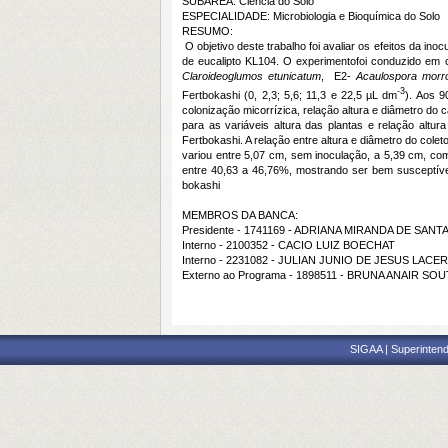
SUBÁREA: Ciência do Solo
ESPECIALIDADE: Microbiologia e Bioquímica do Solo
RESUMO:
O objetivo deste trabalho foi avaliar os efeitos da in
de eucalipto KL104. O experimentofoi conduzido em 
Claroideoglumos etunicatum
, E2-
Acaulospora morr
-3
Fertbokashi (0, 2,3; 5,6; 11,3 e 22,5 µL dm
). Aos 9
colonização micorrízica, relação altura e diâmetro do
para as variáveis altura das plantas e relação altu
Fertbokashi. A relação entre altura e diâmetro do coleto
variou entre 5,07 cm, sem inoculação, a 5,39 cm, co
entre 40,63 a 46,76%, mostrando ser bem susceptível
bokashi
MEMBROS DA BANCA:
Presidente - 1741169 - ADRIANA MIRANDA DE SAN
Interno - 2100352 - CACIO LUIZ BOECHAT
Interno - 2231082 - JULIAN JUNIO DE JESUS LACE
Externo ao Programa - 1898511 - BRUNA ANAIR SO
SIGAA | Superintend