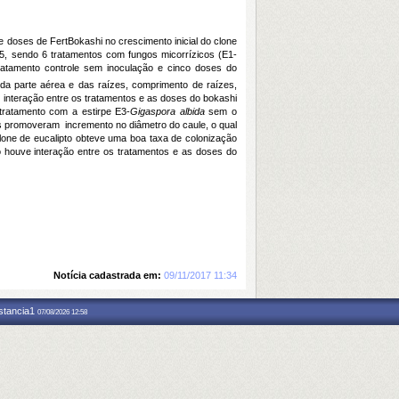
de doses de FertBokashi no crescimento inicial do clone
5, sendo 6 tratamentos com fungos micorrízicos (E1-
ratamento controle sem inoculação e cinco doses do
a da parte aérea e das raízes, comprimento de raízes,
e interação entre os tratamentos e as doses do bokashi
 tratamento com a estirpe E3-
Gigaspora albida
sem o
s promoveram incremento no diâmetro do caule, o qual
lone de eucalipto obteve uma boa taxa de colonização
o houve interação entre os tratamentos e as doses do
Notícia cadastrada em:
09/11/2017 11:34
nstancia1
07/08/2026 12:58