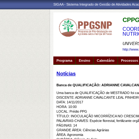
SIGAA - Sistema Integrado de Gestão de Atividades Ac
CPPG
COORD
NUTRI
UNIVER
http://www
Programa
Ensino
Calendário
Processos 
Notícias
Banca de QUALIFICAÇÃO: ADRIANNE CAVALCAN
Uma banca de QUALIFICAÇÃO de MESTRADO foi cada
DISCENTE: ADRIANNE CAVALCANTE LEAL PINHEI
DATA: 14/11/2017
HORA: 10:00
LOCAL: Prédio PPG
TÍTULO: INOCULAÇÃO MICORRÍZICA NO CRESCI
PALAVRAS-CHAVES: Espécie florestal, fertilizante org
PÁGINAS: 14
GRANDE ÁREA: Ciências Agrárias
ÁREA: Agronomia