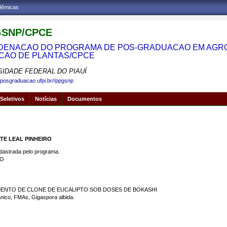
adêmicas
SNP/CPCE
ENACAO DO PROGRAMA DE POS-GRADUACAO EM AGRON
CAO DE PLANTAS/CPCE
SIDADE FEDERAL DO PIAUÍ
.posgraduacao.ufpi.br//ppgsnp
Seletivos
Notícias
Documentos
TE LEAL PINHEIRO
strada pelo programa.
RO
MENTO DE CLONE DE EUCALIPTO SOB DOSES DE BOKASHI
ânico, FMAs, Gigaspora albida.