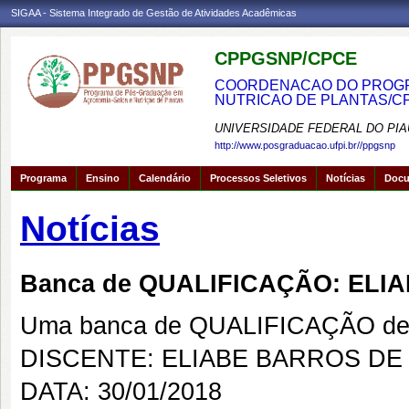
SIGAA - Sistema Integrado de Gestão de Atividades Acadêmicas
CPPGSNP/CPCE
COORDENACAO DO PROGRA
NUTRICAO DE PLANTAS/C
UNIVERSIDADE FEDERAL DO PIA
http://www.posgraduacao.ufpi.br//ppgsnp
Programa
Ensino
Calendário
Processos Seletivos
Notícias
Doc
Notícias
Banca de QUALIFICAÇÃO: ELI
Uma banca de QUALIFICAÇÃO de 
DISCENTE: ELIABE BARROS DE
DATA: 30/01/2018