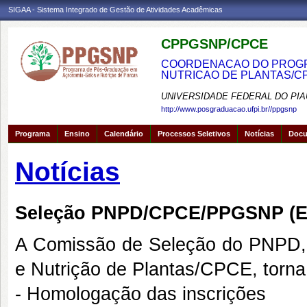
SIGAA - Sistema Integrado de Gestão de Atividades Acadêmicas
CPPGSNP/CPCE
COORDENACAO DO PROGRA
NUTRICAO DE PLANTAS/C
UNIVERSIDADE FEDERAL DO PIA
http://www.posgraduacao.ufpi.br//ppgsnp
Programa
Ensino
Calendário
Processos Seletivos
Notícias
Doc
Notícias
Seleção PNPD/CPCE/PPGSNP (Ed
A Comissão de Seleção do PNPD,
e Nutrição de Plantas/CPCE, torna
- Homologação das inscrições