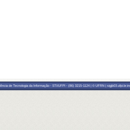
ência de Tecnologia da Informação - STI/UFPI - (86) 3215-1124 | © UFRN | sigjb03.ufpi.br.i