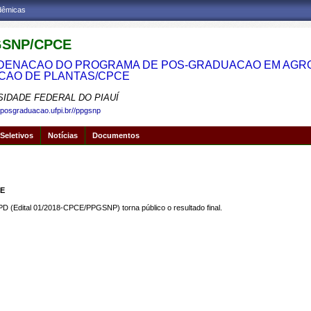
adêmicas
SNP/CPCE
ENACAO DO PROGRAMA DE POS-GRADUACAO EM AGRON
CAO DE PLANTAS/CPCE
SIDADE FEDERAL DO PIAUÍ
.posgraduacao.ufpi.br//ppgsnp
Seletivos
Notícias
Documentos
CE
D (Edital 01/2018-CPCE/PPGSNP) torna público o resultado final.