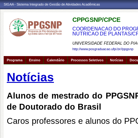
SIGAA - Sistema Integrado de Gestão de Atividades Acadêmicas
CPPGSNP/CPCE
COORDENACAO DO PROGRA
NUTRICAO DE PLANTAS/C
UNIVERSIDADE FEDERAL DO PIA
http://www.posgraduacao.ufpi.br//ppgsnp
Programa
Ensino
Calendário
Processos Seletivos
Notícias
Doc
Notícias
Alunos de mestrado do PPGSNP
de Doutorado do Brasil
Caros professores e alunos do P