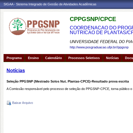
SIGAA - Sistema Integrado de Gestão de Atividades Acadêmicas
CPPGSNP/CPCE
COORDENACAO DO PROGRA
NUTRICAO DE PLANTAS/C
UNIVERSIDADE FEDERAL DO PIA
http://www.posgraduacao.ufpi.br//ppgsnp
Programa
Ensino
Calendário
Processos Seletivos
Notícias
Doc
Notícias
Seleção PPGSNP (Mestrado Solos Nut. Plantas-CPCE)-Resultado prova escrita
A Comissão responsável pelo processo de seleção do PPGSNP-CPCE, torna público o
Baixar Arquivo