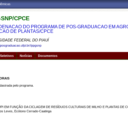
adêmicas
SNP/CPCE
ENACAO DO PROGRAMA DE POS-GRADUACAO EM AGRON
CAO DE PLANTAS/CPCE
SIDADE FEDERAL DO PIAUÍ
.posgraduacao.ufpi.br//ppgsnp
Seletivos
Notícias
Documentos
MORAIS
strada pelo programa.
UPI EM FUNÇÃO DA CICLAGEM DE RESÍDUOS CULTURAIS DE MILHO E PLANTAS D
os Leves, Ecótono Cerrado-Caatinga