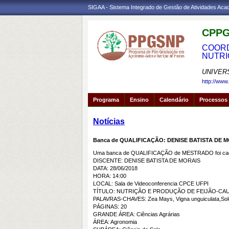
SIGAA - Sistema Integrado de Gestão de Atividades Ac
CPPG
COORD
NUTRI
UNIVER
http://www
Programa
Ensino
Calendário
Processos 
Notícias
Banca de QUALIFICAÇÃO: DENISE BATISTA DE 
Uma banca de QUALIFICAÇÃO de MESTRADO foi cada
DISCENTE: DENISE BATISTA DE MORAIS
DATA: 28/06/2018
HORA: 14:00
LOCAL: Sala de Videoconferencia CPCE UFPI
TÍTULO: NUTRIÇÃO E PRODUÇÃO DE FEIJÃO-CA
PALAVRAS-CHAVES: Zea Mays, Vigna unguiculata,Sol
PÁGINAS: 20
GRANDE ÁREA: Ciências Agrárias
ÁREA: Agronomia