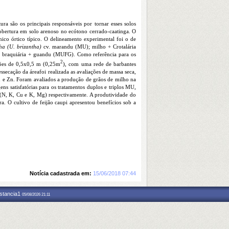
ura são os principais responsáveis por tornar esses solos
cobertura em solo arenoso no ecótono cerrado-caatinga.
O
ico órtico típico.
O delineamento experimental foi o de
ha (U. brizantha)
cv. marandu (MU); milho + Crotalária
 braquiária + guandu (MUFG). Como referência para os
2
sões de 0,5x0,5 m (0,25m
), com uma rede de barbantes
essecação da área
foi realizada as avaliações de massa seca,
n e Zn. Foram avaliados a produção de grãos de milho na
s satisfatórias para os tratamentos duplos e triplos MU,
(N, K, Cu e K, Mg) respectivamente. A produtividade do
ra. O cultivo de feijão caupi apresentou benefícios sob a
Notícia cadastrada em:
15/06/2018 07:44
nstancia1
05/08/2026 21:11