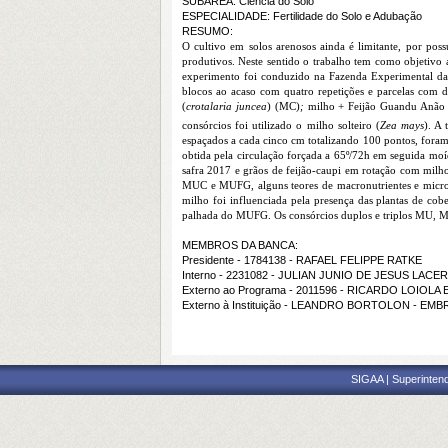
SUBÁREA: Ciência do Solo
ESPECIALIDADE: Fertilidade do Solo e Adubação
RESUMO:
O cultivo em solos arenosos ainda é limitante, por poss
produtivos.
Neste sentido o trabalho tem como objetivo 
experimento foi conduzido na Fazenda Experimental da 
blocos ao acaso com quatro repetições e parcelas com 
(
crotalaria juncea
) (MC)
;
milho + Feijão Guandu Anão 
consórcios foi utilizado o milho solteiro (
Zea mays
). A
espaçados a cada cinco cm totalizando 100 pontos, foram 
obtida pela circulação forçada a 65º/72h em seguida mo
safra 2017 e grãos de feijão-caupi em rotação com milho
MUC e MUFG, alguns teores de macronutrientes e micron
milho foi influenciada pela presença das plantas de cobe
palhada do MUFG. Os consórcios duplos e triplos MU, M
MEMBROS DA BANCA:
Presidente - 1784138 - RAFAEL FELIPPE RATKE
Interno - 2231082 - JULIAN JUNIO DE JESUS LACE
Externo ao Programa - 2011596 - RICARDO LOIOLA
Externo à Instituição - LEANDRO BORTOLON - EMB
SIGAA | Superintend