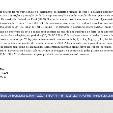
uí poucos teores nutricionais e o incremento da
matéria orgânica do solo e a palhada de
cobert
avaliar a nutrição e produção de feijão-caupi em rotação de milho consóciado com plantas de 
Universidade Federal do Piauí (UFPI) O solo da área é classificado como Neossolo Quartzarên
dimensões de 10 m x 10 m (100 m²). Os tratamentos são consórcios: milho +
Urochloa brizant
(
Cajanus cajan)
cv. Iapar 43 (MFG); milho +
U.brizantha
+
crotalaria juncea
(MUC)
;
milho
+
 taxa de cobertura do solo e massa seca consiste no uso de um quadrado de ferro com dimen
realizadas avaliações, nos períodos (30, 60, 90 120 e 150
dias) logo após o corte das plantas e d
ídos em moinho tipo Willey para a determinação dos teores de N, P, K, Ca, Mg, S, B, Cu, Fe, M
 consórciado com plantas de cobertura na safra 2018. A taxa de cobertura apresentou porcentagen
utrientes bem como os acumulados apresentaram interação significativa em função do tempo 
rtura, apresentaram baixos valores devido as estiagens e a competição pelas plantas de cobertu
F, MUFG e MUC são essenciais para produção de fitomassa em solo arenoso
RDA
 EDVAN
RAPA
ência de Tecnologia da Informação - STI/UFPI - (86) 3215-1124 | © UFRN | sigjb05.ufpi.br.i