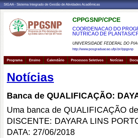
SIGAA - Sistema Integrado de Gestão de Atividades Acadêmicas
CPPGSNP/CPCE
COORDENACAO DO PROGRA
NUTRICAO DE PLANTAS/C
UNIVERSIDADE FEDERAL DO PIA
http://www.posgraduacao.ufpi.br//ppgsnp
Programa
Ensino
Calendário
Processos Seletivos
Notícias
Doc
Notícias
Banca de QUALIFICAÇÃO: DAY
Uma banca de QUALIFICAÇÃO de 
DISCENTE: DAYARA LINS PORT
DATA: 27/06/2018