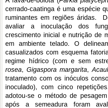
A fava-de-bolota (
Parkia platyceph
cerrado-caatinga é uma espécie qu
ruminantes em regiões áridas. D
avaliar a inoculação dos fung
crescimento inicial e nutrição de
em ambiente telado. O delineam
casualizados com esquema fatori
regime hídrico (com e sem estr
rosea
,
Gigaspora margarita
,
Acau
tratamento com os inóculos conso
inoculado), com cinco repetições
adotou-se o método de pesagem 
após a semeadura foram avali