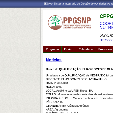
SIGAA - Sistema Integrado de Gestão de Atividades Ac
CPPG
COORD
NUTRI
UNIVER
http://www
Programa
Ensino
Calendário
Processos 
Notícias
Banca de QUALIFICAÇÃO: ELIAS GOMES DE OLI
Uma banca de QUALIFICAÇÃO de MESTRADO foi cada
DISCENTE: ELIAS GOMES DE OLIVEIRA FILHO
DATA: 29/06/2018
HORA: 10:00
LOCAL: Auditório da UFSB, Ilheus, BA
TÍTULO: Monitoramento das emissões de óxido nitros
PALAVRAS-CHAVES: Mudanças climáticas, semeadura di
PÁGINAS: 15
GRANDE ÁREA: Ciências Agrárias
ÁREA: Agronomia