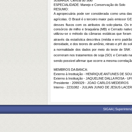
SUBÁREA: Ciência do Solo
ESPECIALIDADE: Manejo e Conservação do Solo
RESUMO:
A agropecuária pode ser considerada como uma das
agrícolas. O Brasil é o terceiro maior país emissor GE
desses fluxos com os atributos do solo-planta. Os t
consórcio de milho e braquiária (MB) e Cerrado nati
utilizou-se o método da câmaras estáticas que foram
através da estatística descritiva (média e erro pad
densidade, e dos teores de amônio, nitrato e pH do sol
a normalidade dos dados por meio do teste de SNK 
ocorreram nos tratamentos de soja (SO) e Cerrado na
sendo possivel afirmar que ocorre a mesma correlaçã
MEMBROS DA BANCA:
Externo à Instituição - HENRIQUE ANTUNES DE SO
Externo à Instituição - JAQUELINE DALLA ROSA - U
Presidente - 2099329 - JOAO CARLOS MEDEIROS
Interno - 2231082 - JULIAN JUNIO DE JESUS LACE
SIGAA | Superintend