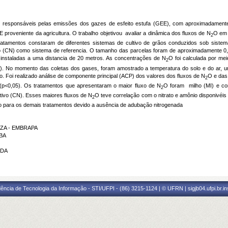
 responsáveis pelas emissões dos gazes de esfeito estufa (GEE), com aproximadamen
E proveniente da agricultura. O trabalho objetivou avaliar a dinâmica dos fluxos de N
O em 
2
ratamentos constaram de diferentes sistemas de cultivo de grãos conduzidos sob sistem
vo (CN) como sistema de referencia. O tamanho das parcelas foram de aproximadamente 0,
 instaladas a uma distancia de 20 metros. As concentrações de N
O foi calculada por mei
2
rão). No momento das coletas dos gases, foram amostrado a temperatura do solo e do ar, u
o. Foi realizado análise de componente principal (ACP) dos valores dos fluxos de N
O e das 
2
(p<0,05).
Os tratamentos que apresentaram o maior fluxo de N
O foram milho (MI) e con
2
tivo (CN). Esses maiores fluxos de N
O teve correlação com o nitrato e amônio disponivéis
2
o para os demais tratamentos devido a ausência de adubação nitrogenada
UZA - EMBRAPA
FBA
RDA
ência de Tecnologia da Informação - STI/UFPI - (86) 3215-1124 | © UFRN | sigjb04.ufpi.br.i