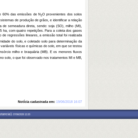
te 60% das emissões de N
O provenientes dos solos
2
sistemas de produção de grãos, e identificar a relação
a de semeadura direta, sendo: soja (SO), milho (MI),
5 ha, com quatro repetições. Para a coleta dos gases
o de regressões lineares, a emissão total foi realizada
midade do solo, e coletado solo para determinação da
variáveis físicas e químicas do solo, em que se testou
sórcio milho e braquiária (MB). E os menores fluxos
 no solo, o que foi observado nos tratamentos MI e MB,
Notícia cadastrada em:
19/06/2018 16:07
nstancia1
07/08/2026 12:20