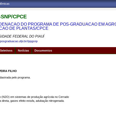
adêmicas
SNP/CPCE
ENACAO DO PROGRAMA DE POS-GRADUACAO EM AGRON
CAO DE PLANTAS/CPCE
SIDADE FEDERAL DO PIAUÍ
.posgraduacao.ufpi.br//ppgsnp
Seletivos
Notícias
Documentos
VEIRA FILHO
strada pelo programa.
o (N2O) em sistemas de produção agrícola no Cerrado
reta, gases efeito estufa, adubação nitrogenada.