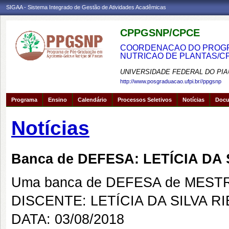
SIGAA - Sistema Integrado de Gestão de Atividades Acadêmicas
CPPGSNP/CPCE
COORDENACAO DO PROGRA
NUTRICAO DE PLANTAS/C
UNIVERSIDADE FEDERAL DO PIA
http://www.posgraduacao.ufpi.br//ppgsnp
Programa
Ensino
Calendário
Processos Seletivos
Notícias
Doc
Notícias
Banca de DEFESA: LETÍCIA DA 
Uma banca de DEFESA de MESTRAD
DISCENTE: LETÍCIA DA SILVA R
DATA: 03/08/2018