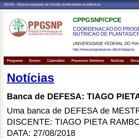
SIGAA - Sistema Integrado de Gestão de Atividades Acadêmicas
CPPGSNP/CPCE
COORDENACAO DO PROGRA
NUTRICAO DE PLANTAS/C
UNIVERSIDADE FEDERAL DO PIA
http://www.posgraduacao.ufpi.br//ppgsnp
Programa
Ensino
Calendário
Processos Seletivos
Notícias
Doc
Notícias
Banca de DEFESA: TIAGO PIE
Uma banca de DEFESA de MESTRAD
DISCENTE: TIAGO PIETA RAMB
DATA: 27/08/2018