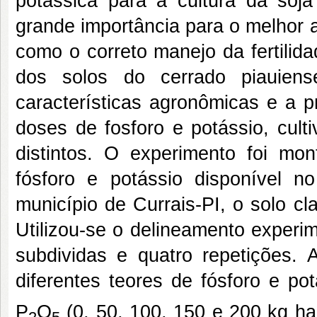
potássica para a cultura da soja
grande importância para o melhor a
como o correto manejo da fertilid
dos solos do cerrado piauiens
características agronômicas e a p
doses de fosforo e potássio, cult
distintos. O experimento foi mo
fósforo e potássio disponível no
município de Currais-PI, o solo cl
Utilizou-se o delineamento experi
subdividas e quatro repetições. 
diferentes teores de fósforo e po
P
O
(0, 50, 100, 150 e 200 kg ha