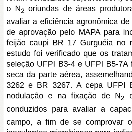
o N
oriundas de áreas produtora
2
avaliar a eficiência agronômica d
de aprovação pelo MAPA para inoc
feijão caupi BR 17 Gurguéia no mu
estudo foi verificado que os tra
seleção UFPI B3-4 e UFPI B5-7A f
seca da parte aérea, assemelhan
3262 e BR 3267. A cepa UFPI B3
nodulação e na fixação de N
e
2
conduzidos para avaliar a capa
campo, a fim de se comprovar o