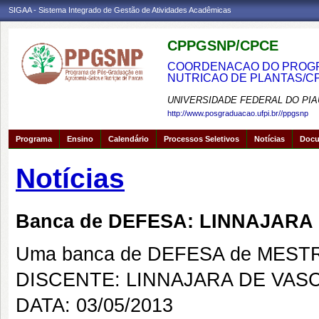
SIGAA - Sistema Integrado de Gestão de Atividades Acadêmicas
CPPGSNP/CPCE
COORDENACAO DO PROGRA
NUTRICAO DE PLANTAS/C
UNIVERSIDADE FEDERAL DO PIA
http://www.posgraduacao.ufpi.br//ppgsnp
Programa
Ensino
Calendário
Processos Seletivos
Notícias
Doc
Notícias
Banca de DEFESA: LINNAJAR
Uma banca de DEFESA de MESTRAD
DISCENTE: LINNAJARA DE VA
DATA: 03/05/2013