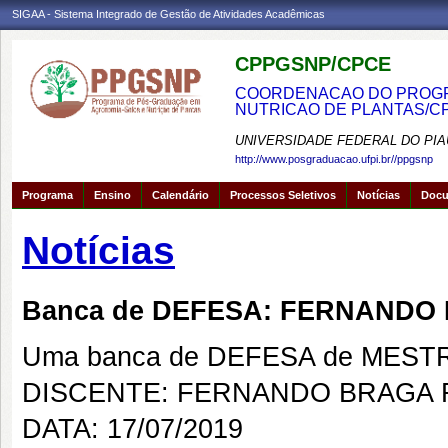
SIGAA - Sistema Integrado de Gestão de Atividades Acadêmicas
CPPGSNP/CPCE
COORDENACAO DO PROGRA
NUTRICAO DE PLANTAS/C
UNIVERSIDADE FEDERAL DO PIA
http://www.posgraduacao.ufpi.br//ppgsnp
Programa
Ensino
Calendário
Processos Seletivos
Notícias
Doc
Notícias
Banca de DEFESA: FERNANDO
Uma banca de DEFESA de MESTRAD
DISCENTE: FERNANDO BRAGA 
DATA: 17/07/2019