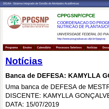
SIGAA - Sistema Integrado de Gestão de Atividades Acadêmicas
CPPGSNP/CPCE
COORDENACAO DO PROGRA
NUTRICAO DE PLANTAS/C
UNIVERSIDADE FEDERAL DO PIA
http://www.posgraduacao.ufpi.br//ppgsnp
Programa
Ensino
Calendário
Processos Seletivos
Notícias
Doc
Notícias
Banca de DEFESA: KAMYLLA G
Uma banca de DEFESA de MESTRAD
DISCENTE: KAMYLLA GONÇALVE
DATA: 15/07/2019