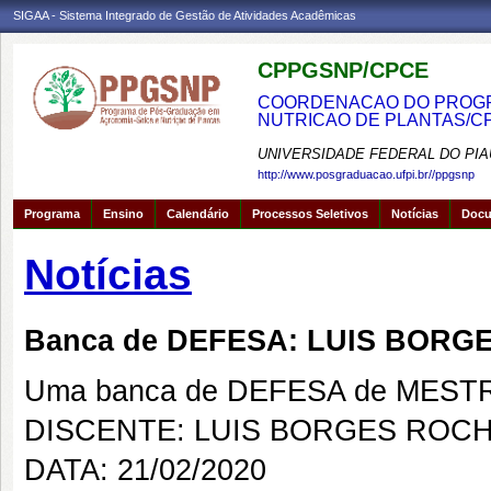
SIGAA - Sistema Integrado de Gestão de Atividades Acadêmicas
CPPGSNP/CPCE
COORDENACAO DO PROGRA
NUTRICAO DE PLANTAS/C
UNIVERSIDADE FEDERAL DO PIA
http://www.posgraduacao.ufpi.br//ppgsnp
Programa
Ensino
Calendário
Processos Seletivos
Notícias
Doc
Notícias
Banca de DEFESA: LUIS BORG
Uma banca de DEFESA de MESTRAD
DISCENTE: LUIS BORGES ROC
DATA: 21/02/2020