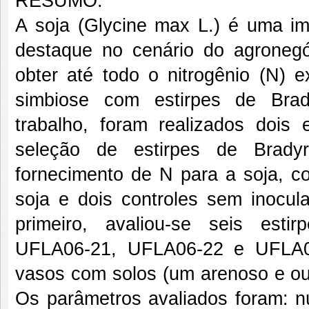
RESUMO:
A soja (Glycine max L.) é uma im
destaque no cenário do agronegóc
obter até todo o nitrogênio (N) 
simbiose com estirpes de Brad
trabalho, foram realizados doi
seleção de estirpes de Bradyr
fornecimento de N para a soja, c
soja e dois controles sem inocu
primeiro, avaliou-se seis est
UFLA06-21, UFLA06-22 e UFLA06
vasos com solos (um arenoso e out
Os parâmetros avaliados foram: n