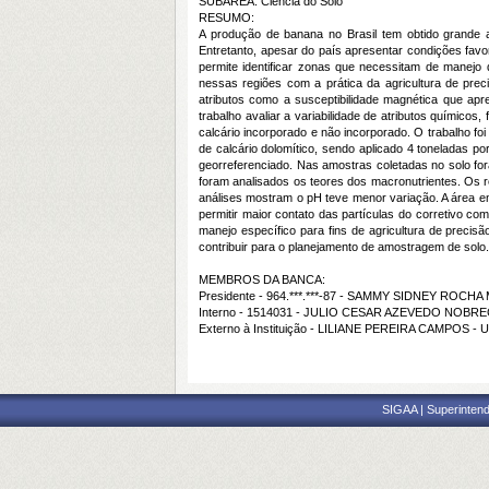
SUBÁREA: Ciência do Solo
RESUMO:
A produção de banana no Brasil tem obtido grande a
Entretanto, apesar do país apresentar condições fav
permite identificar zonas que necessitam de manejo 
nessas regiões com a prática da agricultura de prec
atributos como a susceptibilidade magnética que apr
trabalho avaliar a variabilidade de atributos químico
calcário incorporado e não incorporado. O trabalho f
de calcário dolomítico, sendo aplicado 4 toneladas 
georreferenciado. Nas amostras coletadas no solo for
foram analisados os teores dos macronutrientes. Os re
análises mostram o pH teve menor variação. A área e
permitir maior contato das partículas do corretivo co
manejo específico para fins de agricultura de precisã
contribuir para o planejamento de amostragem de solo.
MEMBROS DA BANCA:
Presidente - 964.***.***-87 - SAMMY SIDNEY ROCHA
Interno - 1514031 - JULIO CESAR AZEVEDO NOBR
Externo à Instituição - LILIANE PEREIRA CAMPOS - 
SIGAA | Superintend