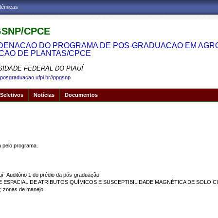
adêmicas
SNP/CPCE
ENACAO DO PROGRAMA DE POS-GRADUACAO EM AGRON
CAO DE PLANTAS/CPCE
SIDADE FEDERAL DO PIAUÍ
.posgraduacao.ufpi.br//ppgsnp
Seletivos
Notícias
Documentos
pelo programa.
í- Auditório 1 do prédio da pós-graduação
DE ESPACIAL DE ATRIBUTOS QUÍMICOS E SUSCEPTIBILIDADE MAGNÉTICA DE SOLO 
; zonas de manejo