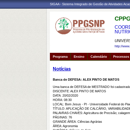
SIGAA - Sistema Integrado de Gestão de Atividades Ac
CPPG
COORD
NUTRI
UNIVER
http://www
Programa
Ensino
Calendário
Processos 
Notícias
Banca de DEFESA: ALEX PINTO DE MATOS
Uma banca de DEFESA de MESTRADO foi cadastrada 
DISCENTE: ALEX PINTO DE MATOS
DATA: 20/02/2020
HORA: 08:30
LOCAL: Bom Jesus - PI - Universidade Federal do Piau
TÍTULO: APLICAÇÃO DE CALCÁRIO, VARIABILIDA
PALAVRAS-CHAVES: Agricultura de Precisão; calagem
PÁGINAS: 76
GRANDE ÁREA: Ciências Agrárias
ÁREA: Agronomia