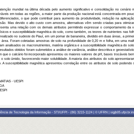
tenção mundial na última década pelo aumento significativo e consolidação no cenário m
oráveis em todas as regiões, a maior parte da produção nacional está concentrada em pouc
diferenciados, o que pode contribuir para aumento da produtividade, redução na aplica
isão. Mas devido o alto custo com amostra, alternativas vêm sendo criadas para otimiza
esenta uma relação com os demais atributos permitindo expressar o comportamento da va
s, físicos e susceptibilidade magnética do solo, como também, os teores de nutrientes nas f
oi realizado no sudeste do Piauí, em um pomar de bananeira, dividido em duas áreas, a pri
por área. Foram coletadas amostras de solo na profundidade de 0,20 m e folha, em uma mal
am analisados os macronutrientes, matéria orgânica e a susceptibilidade magnética do so
sultados obtidos foram submetidos a análise de variância, análise descritiva e geoestatísti
m que o calcário foi incorporado apresentou os maiores valores de pH, bases trocáveis b
m o solo úmido, favorecendo maior solubilidade. A maioria dos atributos do solo apresentara
o. A susceptibilidade magnética apresentou correlação entre os atributos de solo podendo 
 MATIAS - UESPI
EGA
UESPI
ência de Tecnologia da Informação - STI/UFPI - (86) 3215-1124 | © UFRN | sigjb05.ufpi.br.i