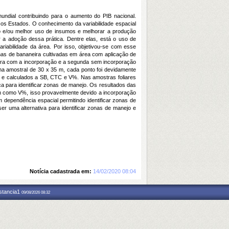
undial contribuindo para o aumento do PIB nacional.
os Estados. O conhecimento da variabilidade espacial
ção e/ou melhor uso de insumos e melhorar a produção
r a adoção dessa prática. Dentre elas, está o uso de
riabilidade da área. Por isso, objetivou-se com esse
olhas de bananeira cultivadas em área com aplicação de
meira com a incorporação e a segunda sem incorporação
ha amostral de 30 x 35 m, cada ponto foi devidamente
lo e calculados a SB, CTC e V%. Nas amostras foliares
ca para identificar zonas de manejo. Os resultados das
em como V%, isso provavelmente devido a incorporação
m dependência espacial permitindo identificar zonas de
ser uma alternativa para identificar zonas de manejo e
Notícia cadastrada em:
14/02/2020 08:04
nstancia1
09/08/2026 08:32