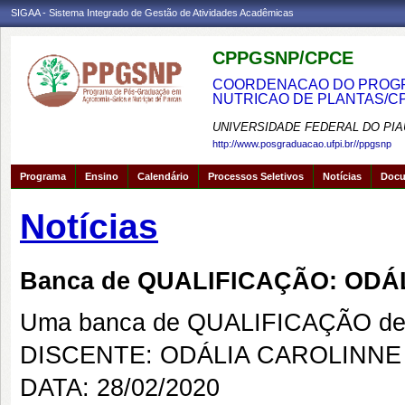
SIGAA - Sistema Integrado de Gestão de Atividades Acadêmicas
CPPGSNP/CPCE
COORDENACAO DO PROGRA
NUTRICAO DE PLANTAS/C
UNIVERSIDADE FEDERAL DO PIA
http://www.posgraduacao.ufpi.br//ppgsnp
Programa
Ensino
Calendário
Processos Seletivos
Notícias
Doc
Notícias
Banca de QUALIFICAÇÃO: OD
Uma banca de QUALIFICAÇÃO de 
DISCENTE: ODÁLIA CAROLINNE
DATA: 28/02/2020