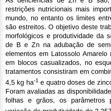
As deficiências de Zn e B são,
restrições nutricionais mais impo
mundo, no entanto os limites entr
são estreitos. O objetivo deste trab
morfológicos e produtividade da 
de B e Zn na adubação de seme
elementos em Latossolo Amarelo n
em blocos casualizados, no esque
tratamentos consistiram em combin
-1
4,5 kg ha
e quatro doses de zinco
Foram avaliadas as disponibilidad
folhas e grãos, os parâmetros 