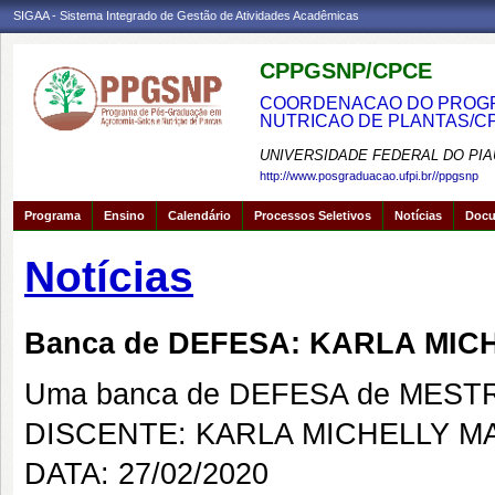
SIGAA - Sistema Integrado de Gestão de Atividades Acadêmicas
CPPGSNP/CPCE
COORDENACAO DO PROGRA
NUTRICAO DE PLANTAS/C
UNIVERSIDADE FEDERAL DO PIA
http://www.posgraduacao.ufpi.br//ppgsnp
Programa
Ensino
Calendário
Processos Seletivos
Notícias
Doc
Notícias
Banca de DEFESA: KARLA MI
Uma banca de DEFESA de MESTRAD
DISCENTE: KARLA MICHELLY 
DATA: 27/02/2020