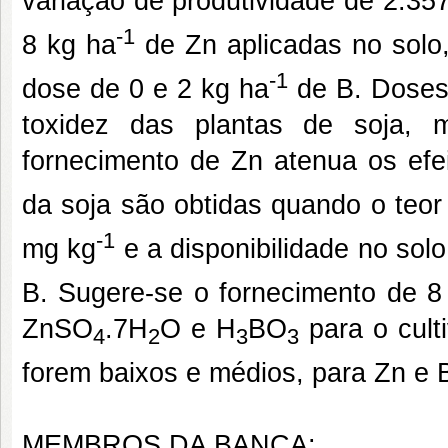
variação de produtividade de 2.35
-1
8 kg ha
de Zn aplicadas no solo
-1
dose de 0 e 2 kg ha
de B. Doses 
toxidez das plantas de soja,
fornecimento de Zn atenua os efei
da soja são obtidas quando o teor
-1
mg kg
e a disponibilidade no sol
B. Sugere-se o fornecimento de 8
ZnSO
.7H
O e H
BO
para o culti
4
2
3
3
forem baixos e médios, para Zn e
MEMBROS DA BANCA: