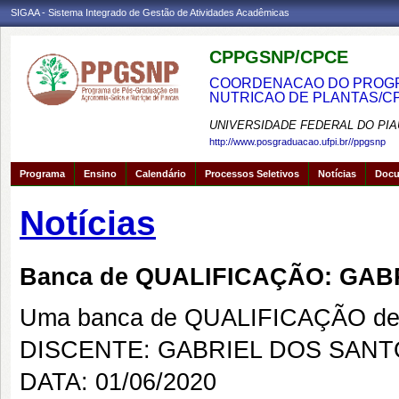
SIGAA - Sistema Integrado de Gestão de Atividades Acadêmicas
CPPGSNP/CPCE
COORDENACAO DO PROGRA
NUTRICAO DE PLANTAS/C
UNIVERSIDADE FEDERAL DO PIA
http://www.posgraduacao.ufpi.br//ppgsnp
Programa
Ensino
Calendário
Processos Seletivos
Notícias
Doc
Notícias
Banca de QUALIFICAÇÃO: GA
Uma banca de QUALIFICAÇÃO de 
DISCENTE: GABRIEL DOS SANT
DATA: 01/06/2020