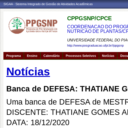
SIGAA - Sistema Integrado de Gestão de Atividades Acadêmicas
CPPGSNP/CPCE
COORDENACAO DO PROGRA
NUTRICAO DE PLANTAS/C
UNIVERSIDADE FEDERAL DO PIA
http://www.posgraduacao.ufpi.br//ppgsnp
Programa
Ensino
Calendário
Processos Seletivos
Notícias
Doc
Notícias
Banca de DEFESA: THATIANE
Uma banca de DEFESA de MESTRAD
DISCENTE: THATIANE GOMES 
DATA: 18/12/2020