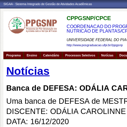
SIGAA - Sistema Integrado de Gestão de Atividades Acadêmicas
CPPGSNP/CPCE
COORDENACAO DO PROGRA
NUTRICAO DE PLANTAS/C
UNIVERSIDADE FEDERAL DO PIA
http://www.posgraduacao.ufpi.br//ppgsnp
Programa
Ensino
Calendário
Processos Seletivos
Notícias
Doc
Notícias
Banca de DEFESA: ODÁLIA C
Uma banca de DEFESA de MESTRAD
DISCENTE: ODÁLIA CAROLINNE
DATA: 16/12/2020