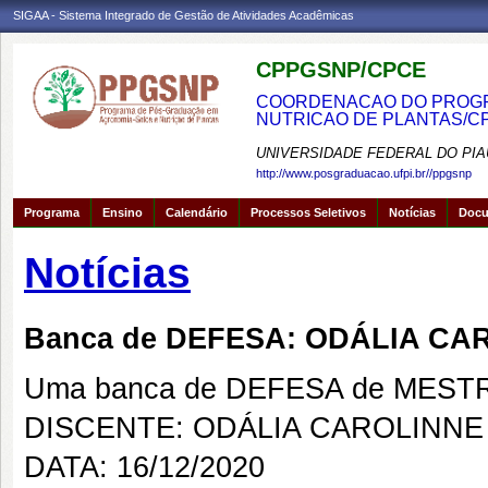
SIGAA - Sistema Integrado de Gestão de Atividades Acadêmicas
CPPGSNP/CPCE
COORDENACAO DO PROGRA
NUTRICAO DE PLANTAS/C
UNIVERSIDADE FEDERAL DO PIA
http://www.posgraduacao.ufpi.br//ppgsnp
Programa
Ensino
Calendário
Processos Seletivos
Notícias
Doc
Notícias
Banca de DEFESA: ODÁLIA C
Uma banca de DEFESA de MESTRAD
DISCENTE: ODÁLIA CAROLINNE
DATA: 16/12/2020