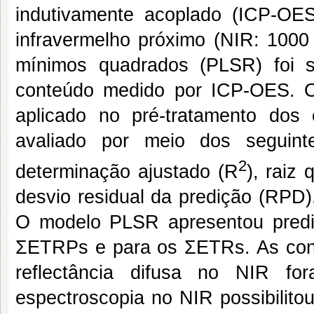
indutivamente acoplado (ICP-OES
infravermelho próximo (NIR: 1000
mínimos quadrados (PLSR) foi s
conteúdo medido por ICP-OES. O 
aplicado no pré-tratamento do
avaliado por meio dos seguintes
2
determinação ajustado (R
), raiz
desvio residual da predição (RPD)
O modelo PLSR apresentou predi
ƩETRPs e para os ƩETRs. As conc
reflectância difusa no NIR for
espectroscopia no NIR possibili