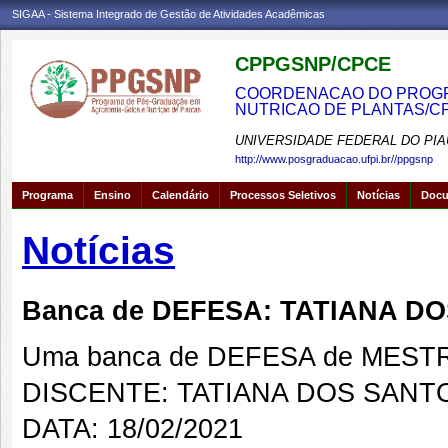
SIGAA - Sistema Integrado de Gestão de Atividades Acadêmicas
CPPGSNP/CPCE
COORDENACAO DO PROGRA
NUTRICAO DE PLANTAS/C
UNIVERSIDADE FEDERAL DO PIA
http://www.posgraduacao.ufpi.br//ppgsnp
Programa
Ensino
Calendário
Processos Seletivos
Notícias
Doc
Notícias
Banca de DEFESA: TATIANA D
Uma banca de DEFESA de MESTRAD
DISCENTE: TATIANA DOS SANTO
DATA: 18/02/2021