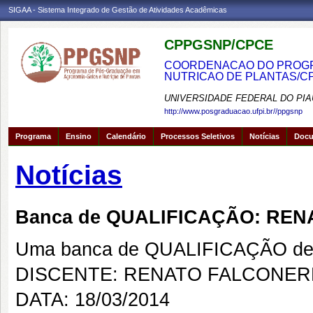
SIGAA - Sistema Integrado de Gestão de Atividades Acadêmicas
CPPGSNP/CPCE
COORDENACAO DO PROGRA
NUTRICAO DE PLANTAS/C
UNIVERSIDADE FEDERAL DO PIA
http://www.posgraduacao.ufpi.br//ppgsnp
Programa
Ensino
Calendário
Processos Seletivos
Notícias
Doc
Notícias
Banca de QUALIFICAÇÃO: RE
Uma banca de QUALIFICAÇÃO de 
DISCENTE: RENATO FALCONE
DATA: 18/03/2014