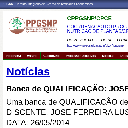
SIGAA - Sistema Integrado de Gestão de Atividades Acadêmicas
CPPGSNP/CPCE
COORDENACAO DO PROGRA
NUTRICAO DE PLANTAS/C
UNIVERSIDADE FEDERAL DO PIA
http://www.posgraduacao.ufpi.br//ppgsnp
Programa
Ensino
Calendário
Processos Seletivos
Notícias
Doc
Notícias
Banca de QUALIFICAÇÃO: JOS
Uma banca de QUALIFICAÇÃO de 
DISCENTE: JOSE FERREIRA LU
DATA: 26/05/2014