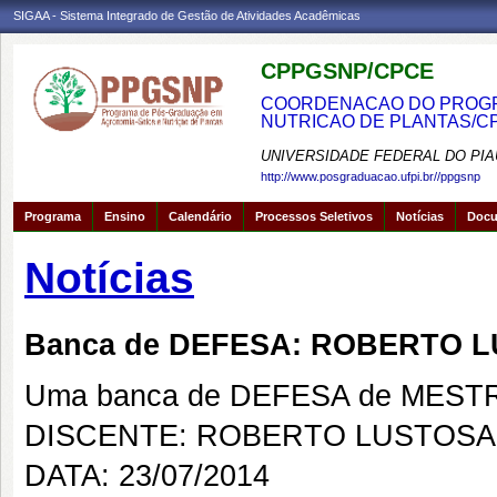
SIGAA - Sistema Integrado de Gestão de Atividades Acadêmicas
CPPGSNP/CPCE
COORDENACAO DO PROGRA
NUTRICAO DE PLANTAS/C
UNIVERSIDADE FEDERAL DO PIA
http://www.posgraduacao.ufpi.br//ppgsnp
Programa
Ensino
Calendário
Processos Seletivos
Notícias
Doc
Notícias
Banca de DEFESA: ROBERTO L
Uma banca de DEFESA de MESTRAD
DISCENTE: ROBERTO LUSTOSA 
DATA: 23/07/2014