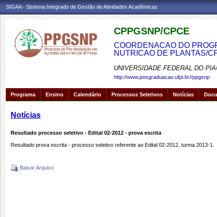
SIGAA - Sistema Integrado de Gestão de Atividades Acadêmicas
CPPGSNP/CPCE
COORDENACAO DO PROGRA
NUTRICAO DE PLANTAS/C
UNIVERSIDADE FEDERAL DO PIA
http://www.posgraduacao.ufpi.br//ppgsnp
Programa
Ensino
Calendário
Processos Seletivos
Notícias
Doc
Notícias
Resultado processo seletivo - Edital 02-2012 - prova escrita
Resultado prova escrita - processo seletivo referente ao Edital 02-2012, turma 2013-1.
Baixar Arquivo