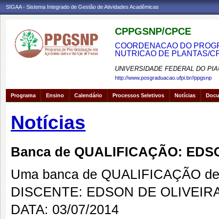
SIGAA - Sistema Integrado de Gestão de Atividades Acadêmicas
CPPGSNP/CPCE
COORDENACAO DO PROGRA
NUTRICAO DE PLANTAS/C
UNIVERSIDADE FEDERAL DO PIA
http://www.posgraduacao.ufpi.br//ppgsnp
Programa
Ensino
Calendário
Processos Seletivos
Notícias
Doc
Notícias
Banca de QUALIFICAÇÃO: EDS
Uma banca de QUALIFICAÇÃO de 
DISCENTE: EDSON DE OLIVEIR
DATA: 03/07/2014