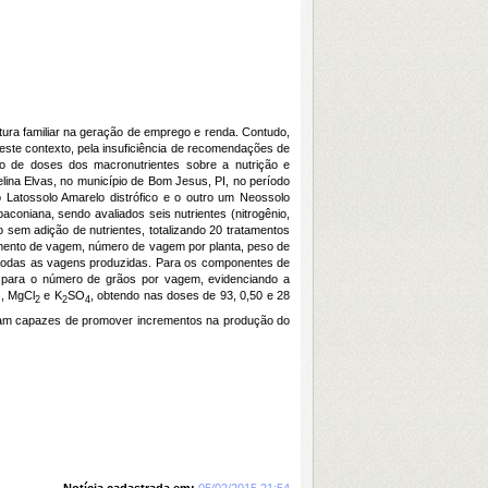
ultura familiar na geração de emprego e renda. Contudo,
ste contexto, pela insuficiência de recomendações de
ção de doses dos macronutrientes sobre a nutrição e
lina Elvas, no município de Bom Jesus, PI, no período
o Latossolo Amarelo distrófico e o outro um Neossolo
coniana, sendo avaliados seis nutrientes (nitrogênio,
o sem adição de nutrientes, totalizando 20 tratamentos
mento de vagem, número de vagem por planta, peso de
e todas as vagens produzidas. Para os componentes de
to para o número de grãos por vagem, evidenciando a
, MgCl
e K
SO
, obtendo nas doses de 93, 0,50 e 28
2
2
4
oram capazes de promover incrementos na produção do
Notícia cadastrada em:
05/02/2015 21:54