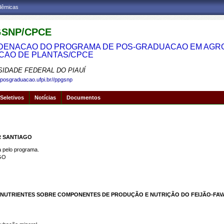
adêmicas
SNP/CPCE
ENACAO DO PROGRAMA DE POS-GRADUACAO EM AGRON
CAO DE PLANTAS/CPCE
SIDADE FEDERAL DO PIAUÍ
.posgraduacao.ufpi.br//ppgsnp
Seletivos
Notícias
Documentos
R SANTIAGO
pelo programa.
GO
UTRIENTES SOBRE COMPONENTES DE PRODUÇÃO E NUTRIÇÃO DO FEIJÃO-FAV