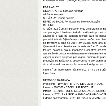
Phaseolus lunatus
L.; Nitrogênio, Fósforo, Potássio; 
PÁGINAS: 57
GRANDE ÁREA: Ciências Agrárias
ÁREA: Agronomia
SUBÁREA: Ciência do Solo
ESPECIALIDADE: Fertilidade do Solo e Adubação
RESUMO:
O feijão-fava é uma importante fonte de proteína, prin
sua produção é bastante limitada devido não possuir
adubação e falta de subsidio técnico para os peque
produtividade do feijão-fava em solos do Cerrado pia
de fevereiro a julho de 2014, em viveiro com 50% de
Quartzarênico, coletados na camada de 0 – 20 cm de p
fósforo, potássio, cálcio, magnésio e enxofre), em tr
que serão dispostos em delineamento inteiramente c
vagem, número de grãos por vagem, número de grãos p
produção do feijão-fava, observou-se efeito signif
dependência desta variável com o material genético. 
-3
mg dm
um incremento máximo 34,7, 37,4 e 34,1 gr
feijão-fava.
MEMBROS DA BANCA:
Presidente - 1974814 - BRUNO DE OLIVEIRA DIAS
Interno - 2100352 - CACIO LUIZ BOECHAT
Interno - 1514031 - JULIO CESAR AZEVEDO NOBR
Interno - 1578117 - RAFAELA SIMAO ABRAHAO NO
Externo ao Programa - 2141503 - VANESSA MARTINS