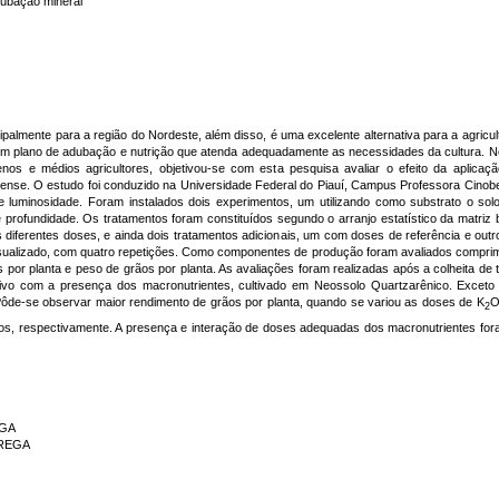
Adubação mineral
cipalmente para a região do Nordeste, além disso, é uma excelente alternativa para a agric
 um plano de adubação e nutrição que atenda adequadamente as necessidades da cultura. Ne
nos e médios agricultores, objetivou-se com esta pesquisa avaliar o efeito da aplica
uiense. O estudo foi conduzido na Universidade Federal do Piauí, Campus Professora Cinobe
 luminosidade. Foram instalados dois experimentos, um utilizando como substrato o sol
rofundidade. Os tratamentos foram constituídos segundo o arranjo estatístico da matriz ba
ês diferentes doses, e ainda dois tratamentos adicionais, um com doses de referência e outr
asualizado, com quatro repetições. Como componentes de produção foram avaliados compri
or planta e peso de grãos por planta. As avaliações foram realizadas após a colheita d
icativo com a presença dos macronutrientes, cultivado em Neossolo Quartzarênico. Exce
Pôde-se observar maior rendimento de grãos por planta, quando se variou as doses de K
O
2
ãos, respectivamente. A presença e interação de doses adequadas dos macronutrientes f
EGA
BREGA