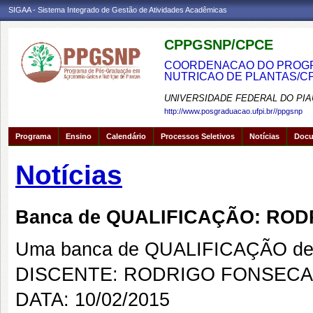
SIGAA - Sistema Integrado de Gestão de Atividades Acadêmicas
CPPGSNP/CPCE
COORDENACAO DO PROGRA
NUTRICAO DE PLANTAS/C
UNIVERSIDADE FEDERAL DO PIA
http://www.posgraduacao.ufpi.br//ppgsnp
Programa
Ensino
Calendário
Processos Seletivos
Notícias
Doc
Notícias
Banca de QUALIFICAÇÃO: ROD
Uma banca de QUALIFICAÇÃO de 
DISCENTE: RODRIGO FONSECA 
DATA: 10/02/2015