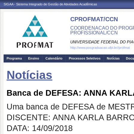
SIGAA - Sistema Integrado de Gestão de Atividades Acadêmicas
CPROFMAT/CCN
COORDENACAO DO PROGR
PROFISSIONAL/CCN
UNIVERSIDADE FEDERAL DO PIA
http://www.posgraduacao.ufpi.br//profmat
Programa
Ensino
Calendário
Processos Seletivos
Notícias
Doc
Notícias
Banca de DEFESA: ANNA KAR
Uma banca de DEFESA de MESTRAD
DISCENTE: ANNA KARLA BARR
DATA: 14/09/2018