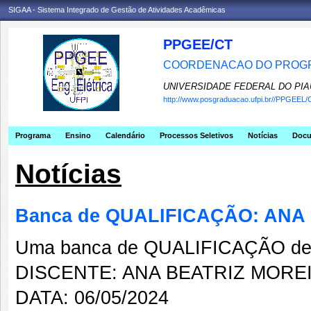
SIGAA - Sistema Integrado de Gestão de Atividades Acadêmicas
PPGEE/CT
COORDENACAO DO PROGR
UNIVERSIDADE FEDERAL DO PIA
http://www.posgraduacao.ufpi.br//PPGEEL/
Programa
Ensino
Calendário
Processos Seletivos
Notícias
Doc
Notícias
Banca de QUALIFICAÇÃO: ANA
Uma banca de QUALIFICAÇÃO de 
DISCENTE: ANA BEATRIZ MORE
DATA: 06/05/2024