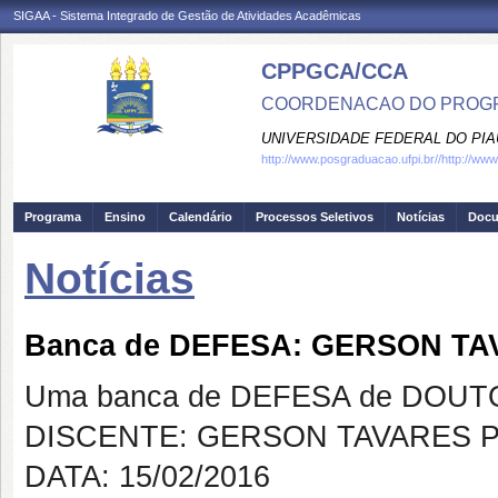
SIGAA - Sistema Integrado de Gestão de Atividades Acadêmicas
CPPGCA/CCA
COORDENACAO DO PROGRA
UNIVERSIDADE FEDERAL DO PIA
http://www.posgraduacao.ufpi.br//http://www.
Programa
Ensino
Calendário
Processos Seletivos
Notícias
Doc
Notícias
Banca de DEFESA: GERSON T
Uma banca de DEFESA de DOUTOR
DISCENTE: GERSON TAVARES 
DATA: 15/02/2016