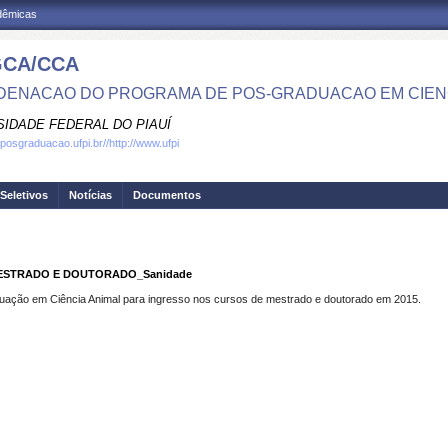
adêmicas
CA/CCA
ENACAO DO PROGRAMA DE POS-GRADUACAO EM CIENC
SIDADE FEDERAL DO PIAUÍ
.posgraduacao.ufpi.br//http://www.ufpi
Seletivos
Notícias
Documentos
MESTRADO E DOUTORADO_Sanidade
uação em Ciência Animal para ingresso nos cursos de mestrado e doutorado em 2015.