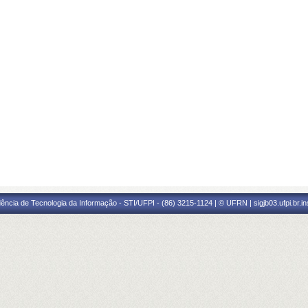
ência de Tecnologia da Informação - STI/UFPI - (86) 3215-1124 | © UFRN | sigjb03.ufpi.br.i