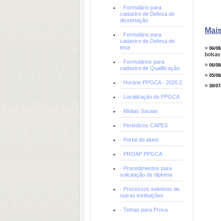
· Formulário para
cadastro de Defesa de
dissertação
Mais
· Formulário para
cadastro de Defesa de
tese
»
06/08
bolsas
· Formulários para
»
06/08
cadastro de Qualificação
»
05/08
· Horário PPGCA - 2026.2
»
30/07
· Localização do PPGCA
· Mídias Sociais
· Periódicos CAPES
· Portal do aluno
· PROAP PPGCA
· Procedimentos para
solicitação de diploma
· Processos seletivos de
outras instituições
· Temas para Prova