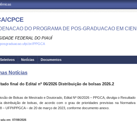
adêmicas
A/CPCE
ENACAO DO PROGRAMA DE POS-GRADUACAO EM CIEN
SIDADE FEDERAL DO PIAUÍ
.posgraduacao.ufpi.br//PPGCA
Seletivos
Notícias
Documentos
mas Notícias
tado final do Edital nº 06/2026 Distribuição de bolsas 2026.2
ssão de Bolsas de Mestrado e Doutorado, Edital Nº 06/2026 – PPGCA, divulga o Resultado
da distribuição de bolsas, de acordo com o grau de prioridades previstas na Normativa
8 – UFPI/PPGCA – de 20 de março de 2023, conforme documento anexo.
rada em: 07/08/2026