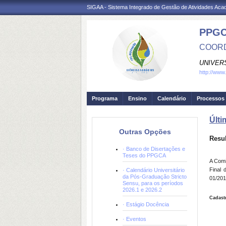
SIGAA - Sistema Integrado de Gestão de Atividades Ac
PPGC
COORD
UNIVER
http://www
Programa
Ensino
Calendário
Processos 
Últi
Outras Opções
Resul
· Banco de Disertações e
Teses do PPGCA
A Comi
Final 
· Calendário Universitário
da Pós-Graduação Stricto
01/201
Sensu, para os períodos
2026.1 e 2026.2
Cadast
· Estágio Docência
· Eventos