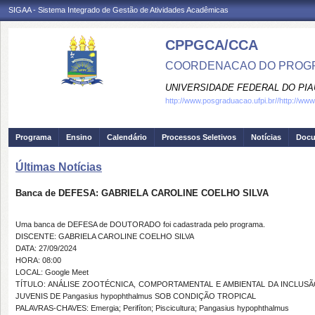
SIGAA - Sistema Integrado de Gestão de Atividades Acadêmicas
CPPGCA/CCA
COORDENACAO DO PROGRA
UNIVERSIDADE FEDERAL DO PIA
http://www.posgraduacao.ufpi.br//http://www.
Programa
Ensino
Calendário
Processos Seletivos
Notícias
Doc
Últimas Notícias
Banca de DEFESA: GABRIELA CAROLINE COELHO SILVA
Uma banca de DEFESA de DOUTORADO foi cadastrada pelo programa.
DISCENTE: GABRIELA CAROLINE COELHO SILVA
DATA: 27/09/2024
HORA: 08:00
LOCAL: Google Meet
TÍTULO: ANÁLISE ZOOTÉCNICA, COMPORTAMENTAL E AMBIENTAL DA INCLUS
JUVENIS DE Pangasius hypophthalmus SOB CONDIÇÃO TROPICAL
PALAVRAS-CHAVES: Emergia; Perifíton; Piscicultura; Pangasius hypophthalmus