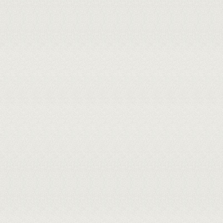
MEMBROS DA BANCA:
Presidente - 1555834 - SEVERINO CAVALCANTE DE SOUSA JUNIOR
Externo ao Programa - 1623868 - LUIS RICARDO ROMERO ARAUCO
Externo ao Programa - 1555913 - STELLA REGINA ARCANJO MEDEIROS
Externo à Instituição - CARLA SUZY FREIRE DE BRITO - UFDPar
Externo à Instituição - FABIANA GARCIA - UNESP
Cadastrada em: 26/09/2024