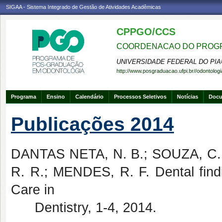
SIGAA - Sistema Integrado de Gestão de Atividades Acadêmicas
CPPGO/CCS
COORDENACAO DO PROGR
UNIVERSIDADE FEDERAL DO PIA
http://www.posgraduacao.ufpi.br//odontologi
Programa
Ensino
Calendário
Processos Seletivos
Notícias
Doc
Publicações 2014
DANTAS NETA, N. B.; SOUZA, C.
R. R.; MENDES, R. F. Dental findi
Care in
Dentistry, 1-4, 2014.