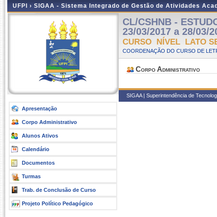
UFPI ›
SIGAA - Sistema Integrado de Gestão de Atividades Ac
CL/CSHNB - ESTUDOS
23/03/2017 a 28/03/2
CURSO NÍVEL LATO S
COORDENAÇÃO DO CURSO DE LETR
Corpo Administrativo
SIGAA | Superintendência de Tecnologia
Apresentação
Corpo Administrativo
Alunos Ativos
Calendário
Documentos
Turmas
Trab. de Conclusão de Curso
Projeto Político Pedagógico