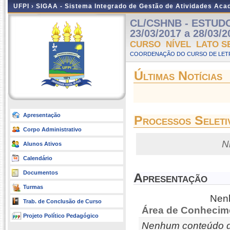
UFPI ›
SIGAA - Sistema Integrado de Gestão de Atividades Ac
CL/CSHNB - ESTUDOS
23/03/2017 a 28/03/2
CURSO NÍVEL LATO S
COORDENAÇÃO DO CURSO DE LETR
Últimas Notícias
Apresentação
Processos Seleti
Corpo Administrativo
N
Alunos Ativos
Calendário
Documentos
Apresentação
Turmas
Nenh
Trab. de Conclusão de Curso
Área de Conhecim
Projeto Político Pedagógico
Nenhum conteúdo d