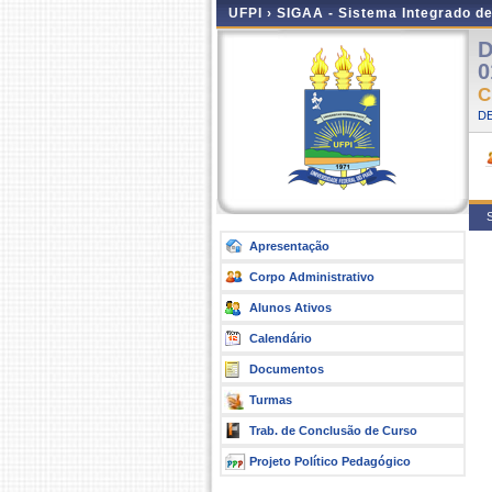
UFPI ›
SIGAA - Sistema Integrado d
D
0
C
DE
S
Apresentação
Corpo Administrativo
Alunos Ativos
Calendário
Documentos
Turmas
Trab. de Conclusão de Curso
Projeto Político Pedagógico