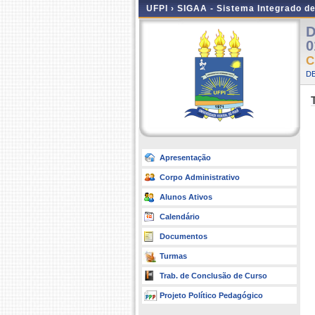
UFPI ›
SIGAA - Sistema Integrado d
D
0
C
DE
Apresentação
Corpo Administrativo
Alunos Ativos
Calendário
Documentos
Turmas
Trab. de Conclusão de Curso
Projeto Político Pedagógico