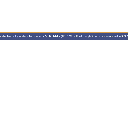
 de Tecnologia da Informação - STI/UFPI - (86) 3215-1124 | sigjb05.ufpi.br.instancia1
vSIGA