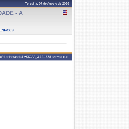
Teresina, 07 de Agosto de 2026
ADE - A
ENF/CCS
fpi.br.instancia1
vSIGAA_3.12.1678
07/08/2026 16:16