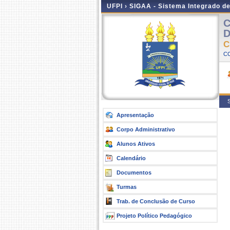
UFPI ›
SIGAA - Sistema Integrado d
C
D
C
C
S
Apresentação
Corpo Administrativo
Alunos Ativos
Calendário
Documentos
Turmas
Trab. de Conclusão de Curso
Projeto Político Pedagógico