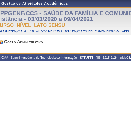
e Gestão de Atividades Acadêmicas
PPGENF/CCS - SAÚDE DA FAMÍLIA E COMUNID
istância - 03/03/2020 a 09/04/2021
URSO NÍVEL LATO SENSU
OORDENAÇÃO DO PROGRAMA DE PÓS-GRADUAÇÃO EM ENFERMAGEM/CCS - CPPG
Corpo Administrativo
IGAA | Superintendência de Tecnologia da Informação - STI/UFPI - (86) 3215-1124 | sigjb03.u