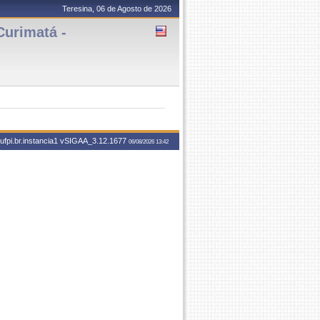
Teresina, 06 de Agosto de 2026
Curimatá -
fpi.br.instancia1
vSIGAA_3.12.1677
06/08/2026 13:42