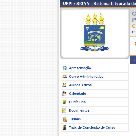
UFPI ›
SIGAA - Sistema Integrado d
C
P
C
CO
S
Apresentação
Corpo Administrativo
Alunos Ativos
Calendário
Currículos
Documentos
Turmas
Trab. de Conclusão de Curso