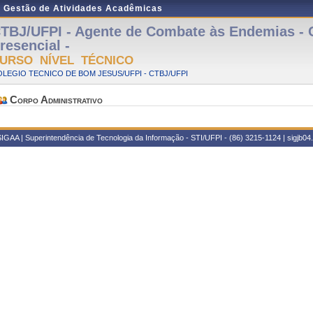
e Gestão de Atividades Acadêmicas
TBJ/UFPI - Agente de Combate às Endemias - 
resencial -
URSO NÍVEL TÉCNICO
LEGIO TECNICO DE BOM JESUS/UFPI - CTBJ/UFPI
Corpo Administrativo
IGAA | Superintendência de Tecnologia da Informação - STI/UFPI - (86) 3215-1124 | sigjb04.u