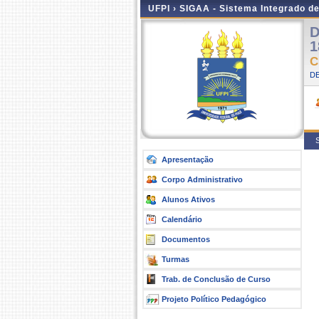
UFPI ›
SIGAA - Sistema Integrado d
D
1
C
DE
S
Apresentação
Corpo Administrativo
Alunos Ativos
Calendário
Documentos
Turmas
Trab. de Conclusão de Curso
Projeto Político Pedagógico