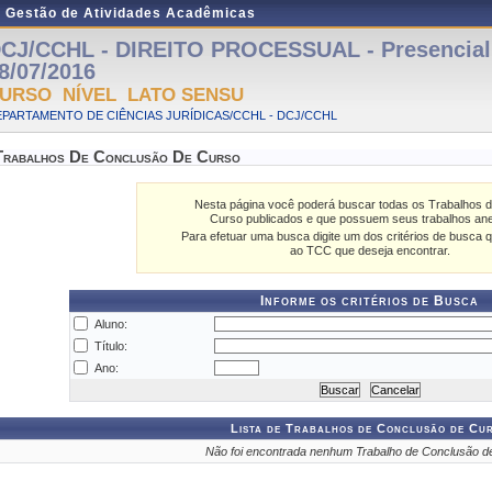
e Gestão de Atividades Acadêmicas
CJ/CCHL - DIREITO PROCESSUAL - Presencial -
8/07/2016
URSO NÍVEL LATO SENSU
PARTAMENTO DE CIÊNCIAS JURÍDICAS/CCHL - DCJ/CCHL
Trabalhos De Conclusão De Curso
Nesta página você poderá buscar todas os Trabalhos 
Curso publicados e que possuem seus trabalhos an
Para efetuar uma busca digite um dos critérios de busca q
ao TCC que deseja encontrar.
Informe os critérios de Busca
Aluno:
Título:
Ano:
Lista de Trabalhos de Conclusão de Cu
Não foi encontrada nenhum Trabalho de Conclusão d