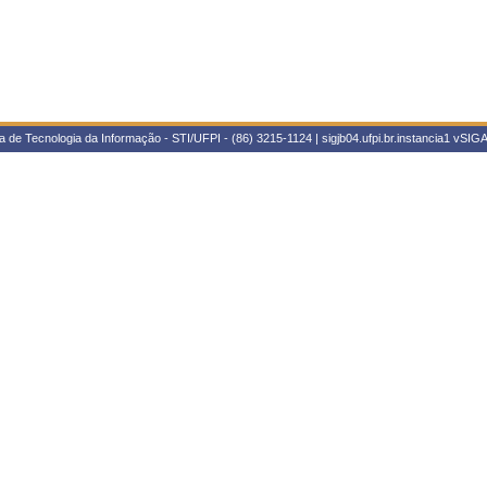
 de Tecnologia da Informação - STI/UFPI - (86) 3215-1124 | sigjb04.ufpi.br.instancia1
vSIGA