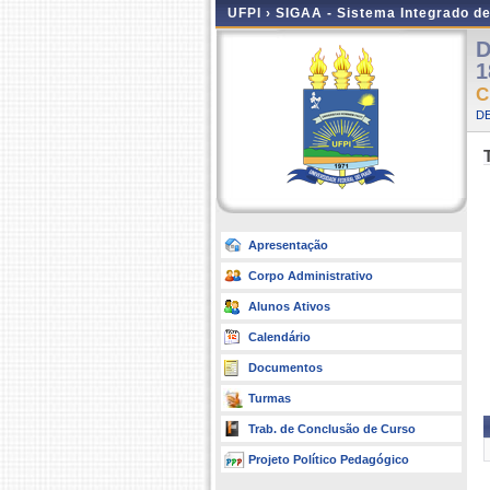
UFPI ›
SIGAA - Sistema Integrado d
D
1
C
DE
Apresentação
Corpo Administrativo
Alunos Ativos
Calendário
Documentos
Turmas
Trab. de Conclusão de Curso
Projeto Político Pedagógico