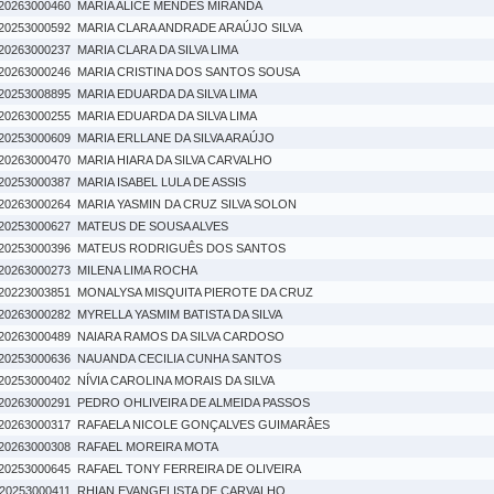
20263000460
MARIA ALICE MENDES MIRANDA
20253000592
MARIA CLARA ANDRADE ARAÚJO SILVA
20263000237
MARIA CLARA DA SILVA LIMA
20263000246
MARIA CRISTINA DOS SANTOS SOUSA
20253008895
MARIA EDUARDA DA SILVA LIMA
20263000255
MARIA EDUARDA DA SILVA LIMA
20253000609
MARIA ERLLANE DA SILVA ARAÚJO
20263000470
MARIA HIARA DA SILVA CARVALHO
20253000387
MARIA ISABEL LULA DE ASSIS
20263000264
MARIA YASMIN DA CRUZ SILVA SOLON
20253000627
MATEUS DE SOUSA ALVES
20253000396
MATEUS RODRIGUÊS DOS SANTOS
20263000273
MILENA LIMA ROCHA
20223003851
MONALYSA MISQUITA PIEROTE DA CRUZ
20263000282
MYRELLA YASMIM BATISTA DA SILVA
20263000489
NAIARA RAMOS DA SILVA CARDOSO
20253000636
NAUANDA CECILIA CUNHA SANTOS
20253000402
NÍVIA CAROLINA MORAIS DA SILVA
20263000291
PEDRO OHLIVEIRA DE ALMEIDA PASSOS
20263000317
RAFAELA NICOLE GONÇALVES GUIMARÂES
20263000308
RAFAEL MOREIRA MOTA
20253000645
RAFAEL TONY FERREIRA DE OLIVEIRA
20253000411
RHIAN EVANGELISTA DE CARVALHO