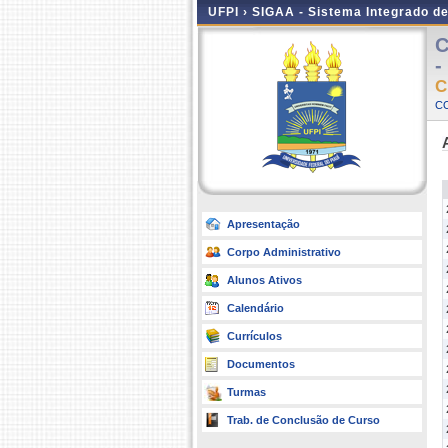
UFPI ›
SIGAA - Sistema Integrado d
C
-
C
CO
Apresentação
Corpo Administrativo
Alunos Ativos
Calendário
Currículos
Documentos
Turmas
Trab. de Conclusão de Curso