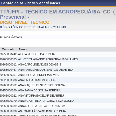
e Gestão de Atividades Acadêmicas
TT/UFPI - TECNICO EM AGROPECUÁRIA_CC_( 
 Presencial -
URSO NÍVEL TÉCNICO
LÉGIO TÉCNICO DE TERESINA/UFPI - CTT/UFPI
Alunos Ativos
Matrícula
Aluno
20253000242
ALICIA MENDES DA CUNHA
20263000353
ALLYCE THAUANNE FERREIRA MAGALHAES
20263000012
ANA CAROLINE ALVES DE ASSIS
20253000467
ANA KAROLINE DOS SANTOS DE ABREU
20253000251
ANA LETICIA FERREIRA ALVES
20223003388
ANA PAULA DA SILVA AGUIAR
20263000362
ANA RAQUELLY NERES DE SOUSA
20253000260
ANA SAMIA DE SOUSA PEREIRA
20263000021
ANA VITORIA BACELAR DE ABREU
20253000270
ANNA GABRIELLY DA CRUZ SILVA MOURA
20253000289
ANNA SOPHIA CARVALHO DA SILVA
20263000030
ANTONIO LÁZZARO BRITO CUNHA