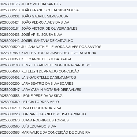
20263000175
JHULY VITORIA SANTOS
20253000510
JOÃO FRANCISCO DA SILVA SOUSA
20253000331
JOÃO GABRIEL SILVA SOUSA
20263000424
JOÃO PEDRO ALVES DA SILVA
20263000184
JOÃO VICTOR DE OLIVEIRA SALES
20263000433
JOSÉ ARIEL SOUSA SILVA
20263000442
JOSIEL SANTANA DE CARVALHO
20253000529
JULIANA NATHIELLE MORAIS ALVES DOS SANTOS
20223007959
KAMILE VITORIA CHAVES DE OLIVEIRA ROCHA
20253000350
KELLY ANNE DE SOUSA BRAGA
20263000193
KEMYLLE GABRIELE NOGUEIRA CARDOSO
20263004568
KETELLYN DE ARAÚJO CONCEIÇÃO
20263000451
LAIS GABRYELLE DA SILVA MATOS
20263000200
LARA BEATRIZ DA SILVA SOARES
20253000547
LARA YASMIN MOTA BANDEIRA ALVES
20253000556
LEONE PEREIRA DA SILVA
20253000369
LETÍCIA TORRES MELO
20263000219
LÍVIA FERREIRA DA SILVA
20263000228
LORRANE GABRIELY SOUSA CARVALHO
20253000378
LUANA RODRIGUES TORRES
20253000565
LUÍS EDUARDO SILVA
20253000583
MARIA ALICE DA CONCEIÇÃO DE OLIVEIRA