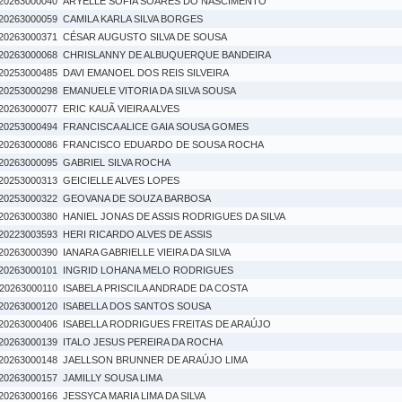
20263000040
ARYELLE SOFIA SOARES DO NASCIMENTO
20263000059
CAMILA KARLA SILVA BORGES
20263000371
CÉSAR AUGUSTO SILVA DE SOUSA
20263000068
CHRISLANNY DE ALBUQUERQUE BANDEIRA
20253000485
DAVI EMANOEL DOS REIS SILVEIRA
20253000298
EMANUELE VITORIA DA SILVA SOUSA
20263000077
ERIC KAUÃ VIEIRA ALVES
20253000494
FRANCISCA ALICE GAIA SOUSA GOMES
20263000086
FRANCISCO EDUARDO DE SOUSA ROCHA
20263000095
GABRIEL SILVA ROCHA
20253000313
GEICIELLE ALVES LOPES
20253000322
GEOVANA DE SOUZA BARBOSA
20263000380
HANIEL JONAS DE ASSIS RODRIGUES DA SILVA
20223003593
HERI RICARDO ALVES DE ASSIS
20263000390
IANARA GABRIELLE VIEIRA DA SILVA
20263000101
INGRID LOHANA MELO RODRIGUES
20263000110
ISABELA PRISCILA ANDRADE DA COSTA
20263000120
ISABELLA DOS SANTOS SOUSA
20263000406
ISABELLA RODRIGUES FREITAS DE ARAÚJO
20263000139
ITALO JESUS PEREIRA DA ROCHA
20263000148
JAELLSON BRUNNER DE ARAÚJO LIMA
20263000157
JAMILLY SOUSA LIMA
20263000166
JESSYCA MARIA LIMA DA SILVA