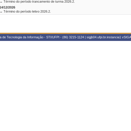
→ Término do período trancamento de turma 2026.2.
14/12/2026
→ Término do período letivo 2026.2.
 de Tecnologia da Informação - STI/UFPI - (86) 3215-1124 | sigjb04.ufpi.br.instancia1
vSIGA