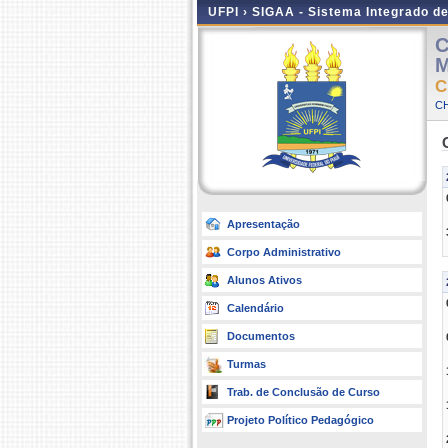
UFPI ›
SIGAA - Sistema Integrado d
C
M
C
CH
Apresentação
Corpo Administrativo
Alunos Ativos
Calendário
Documentos
Turmas
Trab. de Conclusão de Curso
Projeto Político Pedagógico