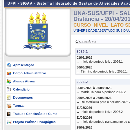
UFPI ›
SIGAA - Sistema Integrado de Gestão de Atividades Ac
UNA-SUS/UFPI - SA
Distância - 20/04/20
CURSO NÍVEL LATO S
UNIVERSIDADE ABERTA DO SUS DA U
Calendário
2026.1
01/01/2026
→ Início do período letivo 2026.1.
Apresentação
30/06/2026
→ Término do período letivo 2026.1.
Corpo Administrativo
Alunos Ativos
2026.2
06/08/2026 à 07/08/2026
Calendário
→ Matrícula para o período 2026.2.
Documentos
06/08/2026 à 07/08/2026
→ Re-matrícula para o período 2026.
Turmas
11/08/2026
→ Início do período letivo 2026.2.
Trab. de Conclusão de Curso
11/08/2026
→ Início do período trancamento de t
Projeto Político Pedagógico
25/09/2026